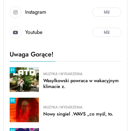
Instagram
Idź
Youtube
Idź
Uwaga Gorące!
01
MUZYKA I WYDARZENIA
Wasylkowski powraca w wakacyjnym
klimacie z.
02
MUZYKA I WYDARZENIA
Nowy singiel .WAVS „co myśl, to.
03