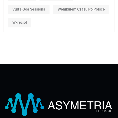
Vult’s Goa Sessions
Wehikułem Czasu Po Polsce
Wkręcioł