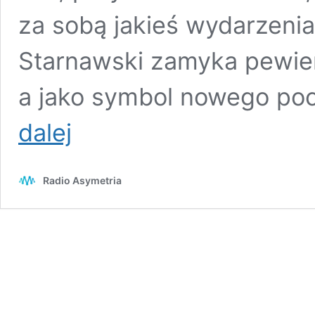
za sobą jakieś wydarzenia
Starnawski zamyka pewien
a jako symbol nowego poc
Maciek
dalej
Starnawski
z
retrospektywną
Radio Asymetria
„Balladą”
–
szczery
zapis
życiowych
doświadczeń