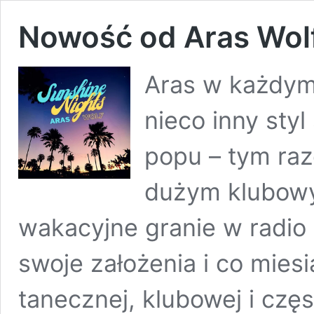
Nowość od Aras Wolf
Aras w każdym 
nieco inny sty
popu – tym raz
dużym klubowy
wakacyjne granie w radio 
swoje założenia i co mie
tanecznej, klubowej i częs