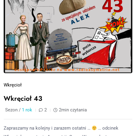
Wkręcioł
Wkręcioł 43
Sezon /
1 rok
2
2min czytania
Zapraszamy na kolejny i zarazem ostatni …
… odcinek