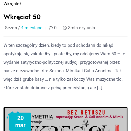
Wkręcioł
Wkręcioł 50
Sezon /
4 miesiące
0
3min czytania
W ten szczególny dzień, kiedy to pod schodami do nikąd
spotykają się zakute łby i puste łby, my oddajemy Wam 50 – te
wydanie satyryczno-politycznej audycji przygotowanej przez
nasze niezawodne trio: Sezona, Mimika i Galla Anonima. Tak
więc dziś grube basy … nie tylko zaskoczy Was muzyczne tło,
które zostało dobrane z pełną premedytacją ale […]
20
mar