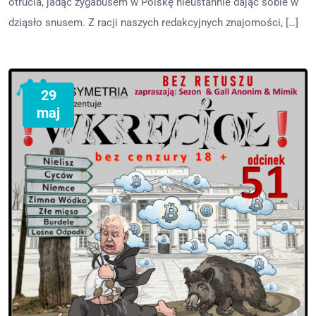
otrucia, jadąc żygabusem w Polskę nieustannie dając sobie w
dziąsło snusem. Z racji naszych redakcyjnych znajomości, […]
29
maj