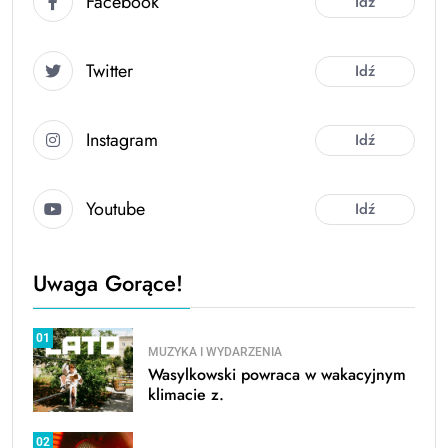
Facebook
Idź
Twitter
Idź
Instagram
Idź
Youtube
Idź
Uwaga Gorące!
01
MUZYKA I WYDARZENIA
Wasylkowski powraca w wakacyjnym
klimacie z.
02