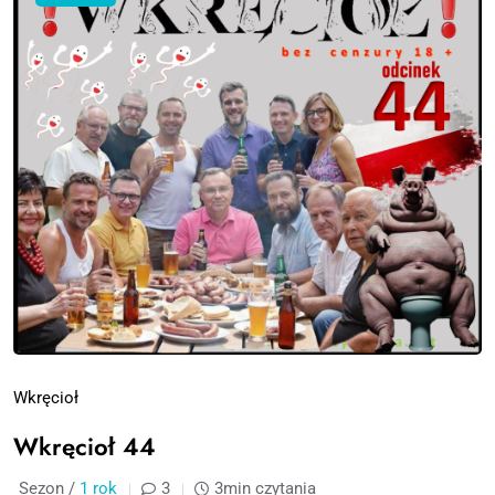
Wkręcioł
Wkręcioł 44
Sezon /
1 rok
3
3min czytania