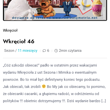
Wkręcioł
Wkręcioł 46
Sezon /
11 miesięcy
6
2min czytania
„Cóż szkodzi obiecać” padło w ostatnim przez wakacjami
wydaniu Wkręcioła z ust Sezona i Mimika o ewentualnym
powrocie. Bo to miał być definitywny koniec tego podcastu.
Jak obiecali, tak zrobili
Bo My jak co obiecamy, to pomimo,
że obiecanki cacanki, a głupiemu radość, w odróżnieniu od
polityków !!! obietnic dotrzymujemy !!!. Dziś wydanie bardzo […]