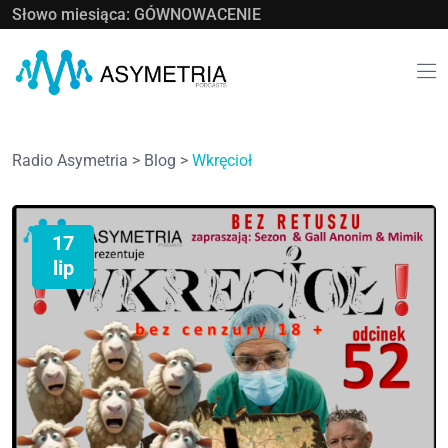
Słowo miesiąca: GÓWNOWACENIE
Radio Asymetria
>
Blog
>
Wkręcioł
17
lip