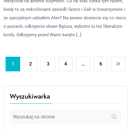
Wkręcioła na antenie Asymetrii. Co na Was czeka tym razem,
kiedy to za mikrofonami zasiedli Sezon i Gall w towarzystwie i
ze specjalnym udziałem Alex? Na pewno dowiecie się co nieco
o puciach, odkryjecie skwer Bążura, wybrzmi tu też liberalizm
konfy. Odkryjemy przed Wami święte […]
1
2
3
4
…
6
Wyszukiwarka