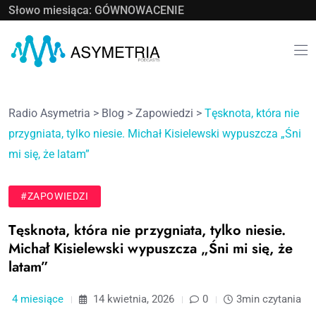
Słowo miesiąca: GÓWNOWACENIE
Radio Asymetria
>
Blog
>
Zapowiedzi
>
Tęsknota, która nie
przygniata, tylko niesie. Michał Kisielewski wypuszcza „Śni
mi się, że latam”
#ZAPOWIEDZI
Tęsknota, która nie przygniata, tylko niesie.
Michał Kisielewski wypuszcza „Śni mi się, że
latam”
4 miesiące
14 kwietnia, 2026
0
3min czytania