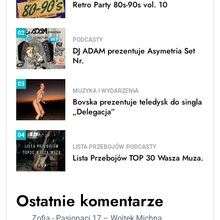
Retro Party 80s-90s vol. 10
02
PODCASTY
DJ ADAM prezentuje Asymetria Set
Nr.
03
MUZYKA I WYDARZENIA
Bovska prezentuje teledysk do singla
„Delegacja”
04
LISTA PRZEBOJÓW
PODCASTY
Lista Przebojów TOP 30 Wasza Muza.
Ostatnie komentarze
Zofia
-
Pasjonaci 17 – Wojtek Michna