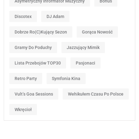
Asymetryczny Informator Muzyczny
Bonus
Discotex
DJ Adam
Dobrze Ro(c)kujący Sezon
Gorąca Nowość
Gramy Do Poduchy
Jazzujący Mimik
Lista Przebojów TOP30
Pasjonaci
Retro Party
Symfonia Kina
Vult’s Goa Sessions
Wehikułem Czasu Po Polsce
Wkręcioł