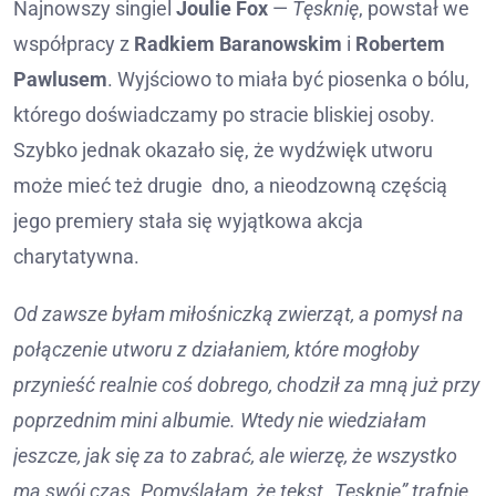
Najnowszy singiel
Joulie Fox
—
Tęsknię
, powstał we
współpracy z
Radkiem Baranowskim
i
Robertem
Pawlusem
. Wyjściowo to miała być piosenka o bólu,
którego doświadczamy po stracie bliskiej osoby.
Szybko jednak okazało się, że wydźwięk utworu
może mieć też drugie dno, a nieodzowną częścią
jego premiery stała się wyjątkowa akcja
charytatywna.
Od zawsze byłam miłośniczką zwierząt, a pomysł na
połączenie utworu z działaniem, które mogłoby
przynieść realnie coś dobrego, chodził za mną już przy
poprzednim mini albumie. Wtedy nie wiedziałam
jeszcze, jak się za to zabrać, ale wierzę, że wszystko
ma swój czas. Pomyślałam, że tekst „Tęsknię” trafnie