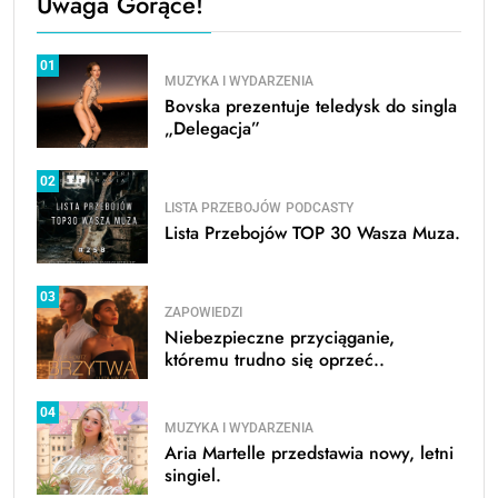
Uwaga Gorące!
01
MUZYKA I WYDARZENIA
Bovska prezentuje teledysk do singla
„Delegacja”
02
LISTA PRZEBOJÓW
PODCASTY
Lista Przebojów TOP 30 Wasza Muza.
03
ZAPOWIEDZI
Niebezpieczne przyciąganie,
któremu trudno się oprzeć..
04
MUZYKA I WYDARZENIA
Aria Martelle przedstawia nowy, letni
singiel.