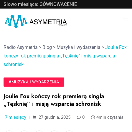
Słowo miesiąca: GÓWNOWACENIE
Radio Asymetria
>
Blog
>
Muzyka i wydarzenia
>
Joulie Fox
kończy rok premierą singla „Tęsknię” i misją wsparcia
schronisk
#MUZYKA I WYDARZENIA
Joulie Fox kończy rok premierą singla
„Tęsknię” i misją wsparcia schronisk
7 miesięcy
27 grudnia, 2025
0
4min czytania