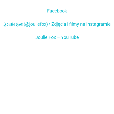
Facebook
𝕵𝖔𝖚𝖑𝖎𝖊 𝕱𝖔𝖝 (@jouliefox) • Zdjęcia i filmy na Instagramie
Joulie Fox – YouTube