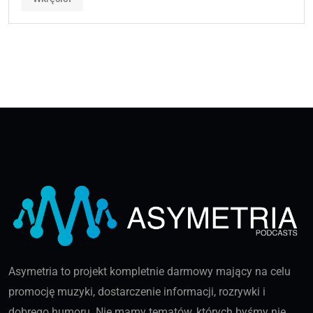
Asymetria to projekt kompletnie darmowy mający na celu
promocję muzyki, dostarczenie informacji, rozrywki i
dobrego humoru. Nie mamy tematów, których byśmy nie