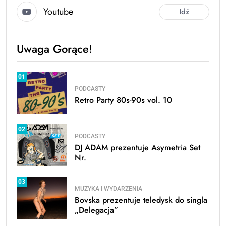
Youtube
Idź
Uwaga Gorące!
01
PODCASTY
Retro Party 80s-90s vol. 10
02
PODCASTY
DJ ADAM prezentuje Asymetria Set
Nr.
03
MUZYKA I WYDARZENIA
Bovska prezentuje teledysk do singla
„Delegacja”