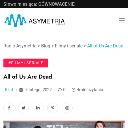
Słowo miesiąca: GÓWNOWACENIE
Radio Asymetria
>
Blog
>
Filmy i seriale
>
All of Us Are Dead
#FILMY I SERIALE
All of Us Are Dead
5 lat
7 lutego, 2022
0
4min czytania