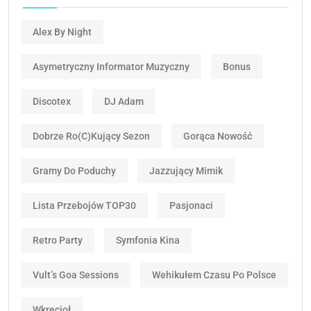
Alex By Night
Asymetryczny Informator Muzyczny
Bonus
Discotex
DJ Adam
Dobrze Ro(c)kujący Sezon
Gorąca Nowość
Gramy Do Poduchy
Jazzujący Mimik
Lista Przebojów TOP30
Pasjonaci
Retro Party
Symfonia Kina
Vult’s Goa Sessions
Wehikułem Czasu Po Polsce
Wkręcioł