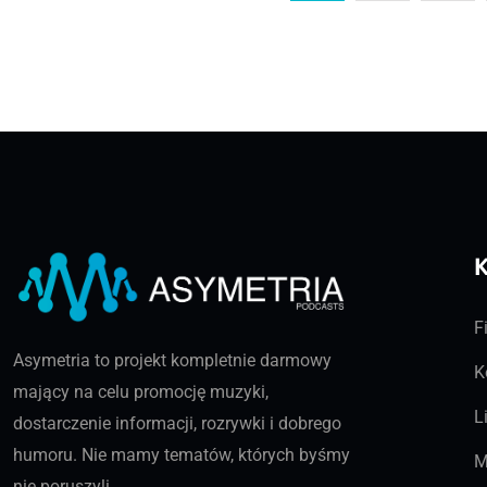
K
F
Asymetria to projekt kompletnie darmowy
K
mający na celu promocję muzyki,
L
dostarczenie informacji, rozrywki i dobrego
humoru. Nie mamy tematów, których byśmy
M
nie poruszyli.