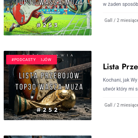
w żaden sposób 
Gall / 2 miesiąc
#LISTA PRZEBOJÓW
#PODCASTY
Lista Pr
Kochani, jak Wy 
utwór który mi s
Gall / 2 miesiąc