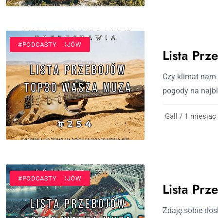
#LISTA PRZEBOJÓW
#PODCASTY
Lista Pr
Czy klimat nam 
pogody na najbl
Gall / 1 miesiąc
#LISTA PRZEBOJÓW
#PODCASTY
Lista Pr
Zdaję sobie dos