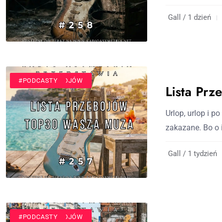
Gall / 1 dzień
#LISTA PRZEBOJÓW
#PODCASTY
Lista Pr
Urlop, urlop i p
zakazane. Bo o i
Gall / 1 tydzień
#LISTA PRZEBOJÓW
#PODCASTY