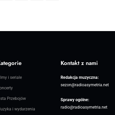
ategorie
Kontakt z nami
ilmy i seriale
Redakcja muzyczna:
sezon@radioasymetria.net
oncerty
ista Przebojów
Sprawy ogólne:
radio@radioasymetria.net
uzyka i wydarzenia