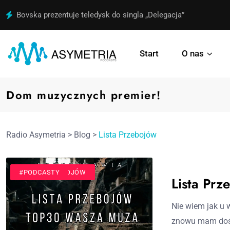
Bovska prezentuje teledysk do singla „Delegacja”
Start
O nas
Dom muzycznych premier!
Radio Asymetria
>
Blog
>
Lista Przebojów
#LISTA PRZEBOJÓW
#PODCASTY
Lista Pr
Nie wiem jak u 
znowu mam doś