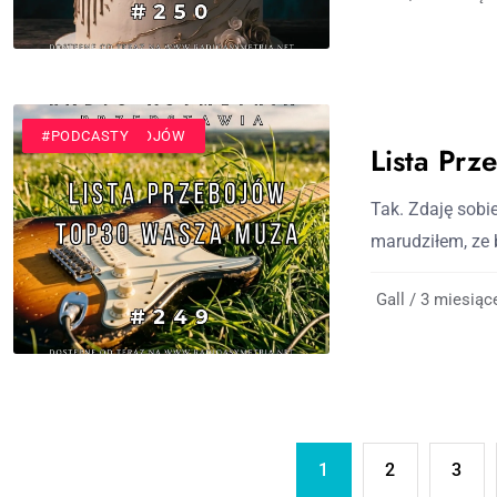
#LISTA PRZEBOJÓW
#PODCASTY
Lista Pr
Tak. Zdaję sobie
marudziłem, ze b
Gall / 3 miesiąc
1
2
3