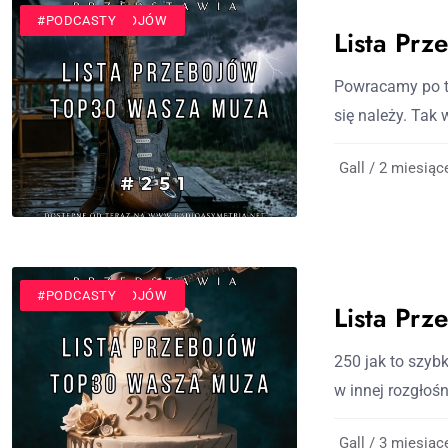
#LISTA PRZEBOJÓW
#PODCASTY
Lista Pr
Powracamy po t
się należy. Tak 
Gall / 2 miesiąc
#LISTA PRZEBOJÓW
#PODCASTY
Lista Pr
250 jak to szyb
w innej rozgłośn
Gall / 3 miesiąc