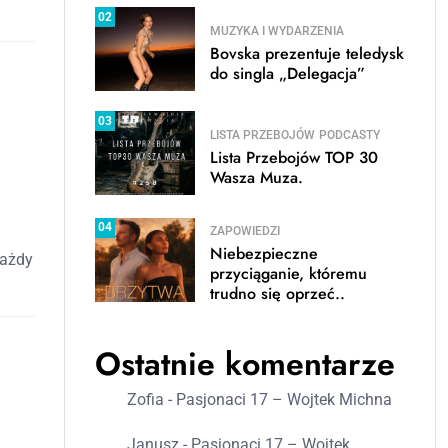
02
MUZYKA I WYDARZENIA
Bovska prezentuje teledysk
do singla „Delegacja”
03
LISTA PRZEBOJÓW
PODCASTY
Lista Przebojów TOP 30
Wasza Muza.
04
ZAPOWIEDZI
Niebezpieczne
każdy
przyciąganie, któremu
trudno się oprzeć..
Ostatnie komentarze
Zofia
-
Pasjonaci 17 – Wojtek Michna
Janusz
-
Pasjonaci 17 – Wojtek