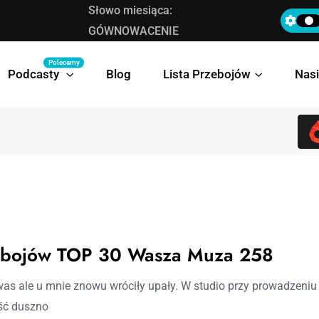
Słowo miesiąca:
Lista Przebojów TOP 30 Wasza Muza 258
GÓWNOWACENIE
Polecamy
Podcasty
Blog
Lista Przebojów
Nasi
zebojów TOP 30 Wasza Muza 258
was ale u mnie znowu wróciły upały. W studio przy prowadzeniu 
ć duszno