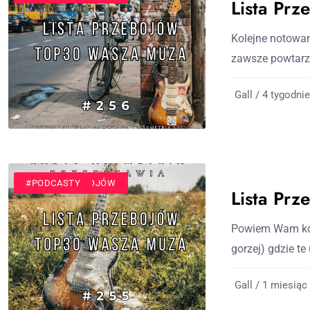
Lista Pr
Kolejne notowan
zawsze powtarz
Gall / 4 tygodnie
#LISTA PRZEBOJÓW
#PODCASTY
Lista Pr
Powiem Wam koc
gorzej) gdzie te
Gall / 1 miesiąc