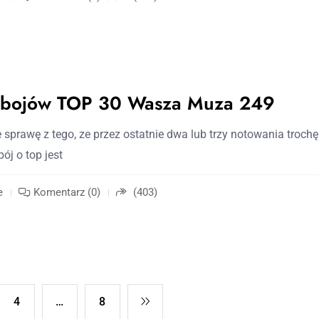
zebojów TOP 30 Wasza Muza 249
 sprawę z tego, ze przez ostatnie dwa lub trzy notowania trochę
ój o top jest
e
Komentarz (0)
(403)
4
…
8