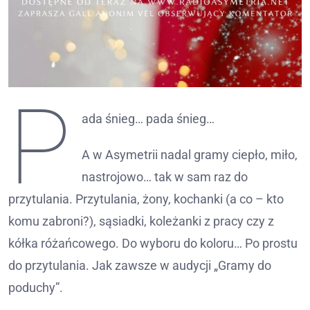
P
ada śnieg… pada śnieg…
A w Asymetrii nadal gramy ciepło, miło,
nastrojowo… tak w sam raz do
przytulania. Przytulania, żony, kochanki (a co – kto
komu zabroni?), sąsiadki, koleżanki z pracy czy z
kółka różańcowego. Do wyboru do koloru… Po prostu
do przytulania. Jak zawsze w audycji „Gramy do
poduchy”.