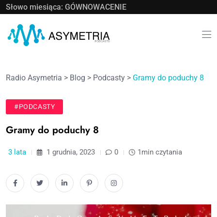
Słowo miesiąca: GÓWNOWACENIE
Radio Asymetria
>
Blog
>
Podcasty
>
Gramy do poduchy 8
#PODCASTY
Gramy do poduchy 8
3 lata
1 grudnia, 2023
0
1min czytania