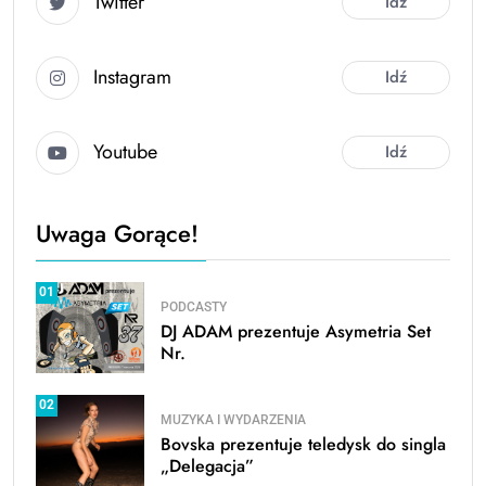
Twitter
Idź
Instagram
Idź
Youtube
Idź
Uwaga Gorące!
01
PODCASTY
DJ ADAM prezentuje Asymetria Set
Nr.
02
MUZYKA I WYDARZENIA
Bovska prezentuje teledysk do singla
„Delegacja”