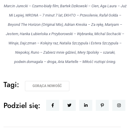
Marcin Jurecki – Czarno-biały film, Bartek Dzikowski – Cien, Aga Laura – Już
Mi Lepiej, WRONA – 7 minut 7 lat, EKHTO – Przesilenie, Rafał Gołda –
Beyond The Horizon (Original Mix), Adrian Kreska – Za rękę, Mariyam –
Jestem, Hanka Łubieńska x Przyborowski – Wybranka, Michal Sochacki –
Wiruje, Dajczman – Kolejny raz, Natalia Szczypula i Estera Szczypula –
Niepokoj, Runo – Zabierz mnie gdzieś, Mery Spolsky – szaraki,
podwin.domagala – droga, Aria Martelle – Miłość roztopi śnieg.
Tagi:
GORĄCA NOWOŚĆ
Podziel się: