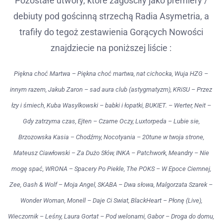
Pozostałe utwory, które zagościły jako premiery /
debiuty pod gościnną strzechą Radia Asymetria, a
trafiły do tegoż zestawienia Gorących Nowości
znajdziecie na poniższej liście :
Piękna choć Martwa – Piękna choć martwa, nat cichocka, Wuja HZG –
innym razem, Jakub Zaron – sad aura club (astygmatyzm), KRiSU – Przez
łzy i śmiech, Kuba Wasylkowski – babki i łopatki, BUKIET. – Werter, Neit –
Gdy zatrzyma czas, Ejten – Czarne Oczy, Luxtorpeda – Lubie sie,
Brzozowska Kasia – Chodźmy, Nocotyania – 20tune w twoja strone,
Mateusz Ciawłowski – Za Dużo Słów, INKA – Patchwork, Meandry – Nie
mogę spać, WRONA – Spacery Po Piekle, The POKS – W Epoce Ciemnej,
Zee, Gash & Wolf – Moja Angel, SKABA – Dwa słowa, Malgorzata Szarek –
Wonder Woman, Monell – Daje Ci Swiat, BlackHeart – Płonę (Live),
Wieczornik – Leśny, Laura Gortat – Pod welonami, Gabor – Droga do domu,