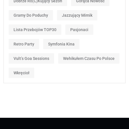
Dobrze Ro(c)kujący Sezon
Gorąca Nowość
Gramy Do Poduchy
Jazzujący Mimik
Lista Przebojów TOP30
Pasjonaci
Retro Party
Symfonia Kina
Vult’s Goa Sessions
Wehikułem Czasu Po Polsce
Wkręcioł