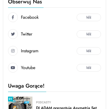
Obserwuj Nas
Facebook
Idź
Twitter
Idź
Instagram
Idź
Youtube
Idź
Uwaga Gorące!
01
PODCASTY
DJ ADAM prezentuje Asymetria Set