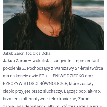
Jakub Zaron, fot. Olga Ochal
Jakub Zaron
— wokalista, songwriter, reprezentant
pokolenia Z. Pochodzący z Warszawy 24-letni twórca
ma na koncie dwie EP-ki: LENIWE DZIECKO oraz
RZECZYWISTOŚCI RÓWNOLEGŁE, które zostały
ciepło przyjęte przez słuchaczy. Łącząc pop, alt-rap,
brzmienia alternatywne i elektroniczne, Zaron
zapowiada debiutancki album, którzy ukaże się już w