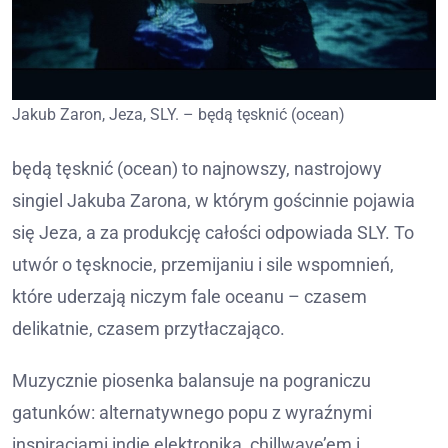
Jakub Zaron, Jeza, SLY. – będą tęsknić (ocean)
będą tęsknić (ocean) to najnowszy, nastrojowy
singiel Jakuba Zarona, w którym gościnnie pojawia
się Jeza, a za produkcję całości odpowiada SLY. To
utwór o tęsknocie, przemijaniu i sile wspomnień,
które uderzają niczym fale oceanu – czasem
delikatnie, czasem przytłaczająco.
Muzycznie piosenka balansuje na pograniczu
gatunków: alternatywnego popu z wyraźnymi
inspiracjami indie elektroniką, chillwave’em i