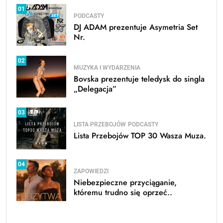
01
PODCASTY
DJ ADAM prezentuje Asymetria Set
Nr.
02
MUZYKA I WYDARZENIA
Bovska prezentuje teledysk do singla
„Delegacja”
03
LISTA PRZEBOJÓW
PODCASTY
Lista Przebojów TOP 30 Wasza Muza.
04
ZAPOWIEDZI
Niebezpieczne przyciąganie,
któremu trudno się oprzeć..