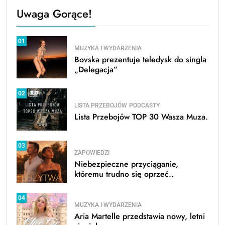
Uwaga Gorące!
01
MUZYKA I WYDARZENIA
Bovska prezentuje teledysk do singla
„Delegacja”
02
LISTA PRZEBOJÓW
PODCASTY
Lista Przebojów TOP 30 Wasza Muza.
03
ZAPOWIEDZI
Niebezpieczne przyciąganie,
któremu trudno się oprzeć..
04
MUZYKA I WYDARZENIA
Aria Martelle przedstawia nowy, letni