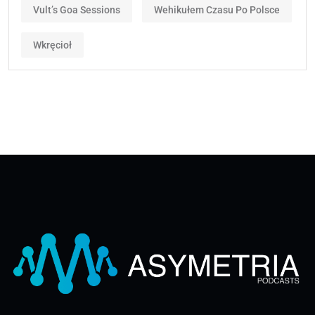
Vult’s Goa Sessions
Wehikułem Czasu Po Polsce
Wkręcioł