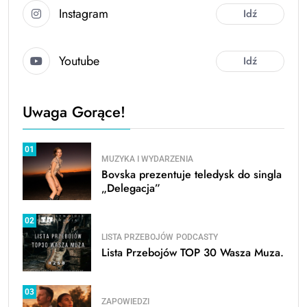
Instagram
Idź
Youtube
Idź
Uwaga Gorące!
01
MUZYKA I WYDARZENIA
Bovska prezentuje teledysk do singla
„Delegacja”
02
LISTA PRZEBOJÓW
PODCASTY
Lista Przebojów TOP 30 Wasza Muza.
03
ZAPOWIEDZI