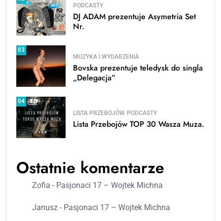
PODCASTY
DJ ADAM prezentuje Asymetria Set
Nr.
03
MUZYKA I WYDARZENIA
Bovska prezentuje teledysk do singla
„Delegacja”
04
LISTA PRZEBOJÓW
PODCASTY
Lista Przebojów TOP 30 Wasza Muza.
Ostatnie komentarze
Zofia
-
Pasjonaci 17 – Wojtek Michna
Janusz
-
Pasjonaci 17 – Wojtek Michna