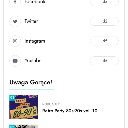
Facebook
Idź
Twitter
Idź
Instagram
Idź
Youtube
Idź
Uwaga Gorące!
01
PODCASTY
Retro Party 80s-90s vol. 10
02