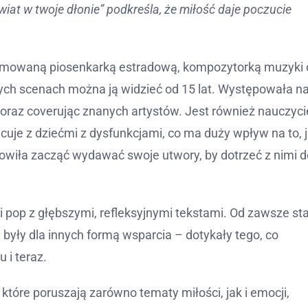
świat w twoje dłonie” podkreśla, że miłość daje poczucie
plomowaną piosenkarką estradową, kompozytorką muzyki 
ych scenach można ją widzieć od 15 lat. Występowała n
 oraz coverując znanych artystów. Jest również nauczyci
cuje z dziećmi z dysfunkcjami, co ma duży wpływ na to, 
nowiła zacząć wydawać swoje utwory, by dotrzeć z nimi d
 pop z głębszymi, refleksyjnymi tekstami. Od zawsze st
i były dla innych formą wsparcia – dotykały tego, co
 i teraz.
 które poruszają zarówno tematy miłości, jak i emocji,