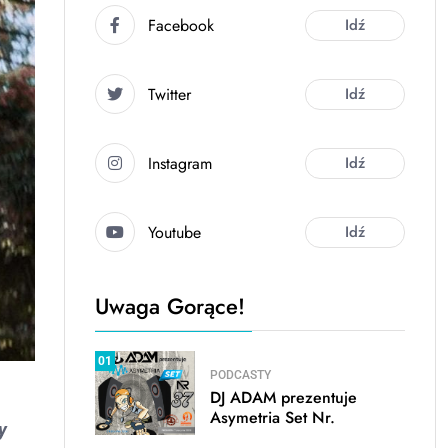
Facebook
Idź
Twitter
Idź
Instagram
Idź
Youtube
Idź
Uwaga Gorące!
01
PODCASTY
DJ ADAM prezentuje
Asymetria Set Nr.
y