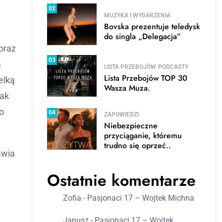
02
MUZYKA I WYDARZENIA
Bovska prezentuje teledysk
do singla „Delegacja”
oraz
03
a
LISTA PRZEBOJÓW
PODCASTY
Lista Przebojów TOP 30
elką
Wasza Muza.
jak
o
04
ZAPOWIEDZI
Niebezpieczne
przyciąganie, któremu
trudno się oprzeć..
awia
Ostatnie komentarze
Zofia
-
Pasjonaci 17 – Wojtek Michna
Janusz
-
Pasjonaci 17 – Wojtek