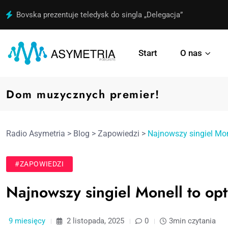
Bovska prezentuje teledysk do singla „Delegacja”
Start
O nas
Dom muzycznych premier!
Radio Asymetria
>
Blog
>
Zapowiedzi
>
Najnowszy singiel Mon
#ZAPOWIEDZI
Najnowszy singiel Monell to op
9 miesięcy
2 listopada, 2025
0
3min czytania