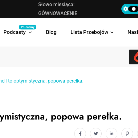
Słowo miesiąca:
Lista Przebojów TOP 30 Wasza Muza 258
GÓWNOWACENIE
Polecamy
Podcasty
Blog
Lista Przebojów
Nasi
ell to optymistyczna, popowa perełka.
tymistyczna, popowa perełka.