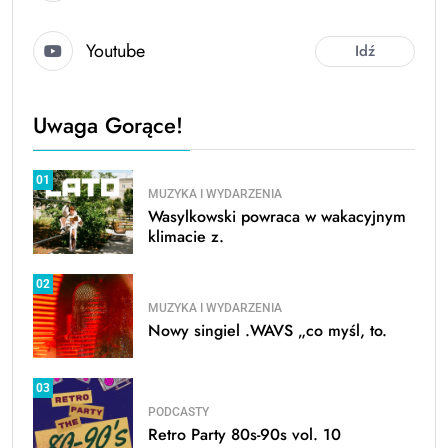
Youtube
Idź
Uwaga Gorące!
01
MUZYKA I WYDARZENIA
Wasylkowski powraca w wakacyjnym
klimacie z.
02
MUZYKA I WYDARZENIA
Nowy singiel .WAVS „co myśl, to.
03
PODCASTY
Retro Party 80s-90s vol. 10