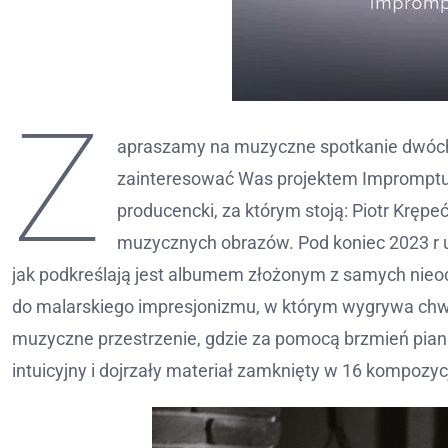
Z
apraszamy na muzyczne spotkanie dwóch
zainteresować Was projektem Impromptu 
producencki, za którym stoją: Piotr Krępe
muzycznych obrazów. Pod koniec 2023 r u
jak podkreślają jest albumem złożonym z samych nieocz
do malarskiego impresjonizmu, w którym wygrywa chwi
muzyczne przestrzenie, gdzie za pomocą brzmień piani
intuicyjny i dojrzały materiał zamknięty w 16 kompozyc