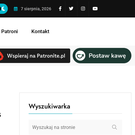
Niebezpieczne przyciąganie
7 sierpnia, 2026
 Patroni
Kontakt
Wyszukiwarka
s