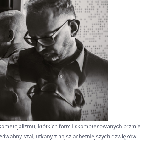
komercjalizmu, krótkich form i skompresowanych brzmie
jedwabny szal, utkany z najszlachetniejszych dźwięków..