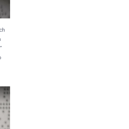
ach
m
”
o