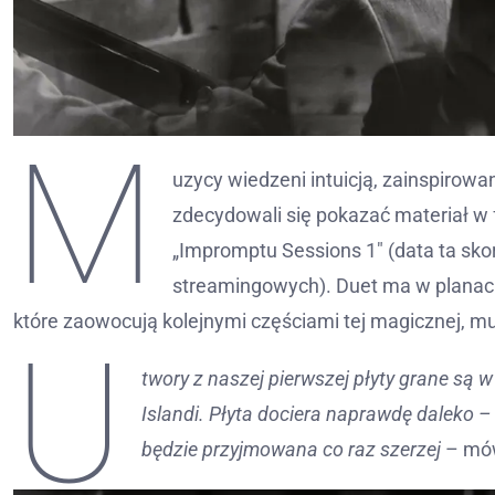
M
uzycy wiedzeni intuicją, zainspirowan
zdecydowali się pokazać materiał w 
„Impromptu Sessions 1″ (data ta sko
streamingowych). Duet ma w planach
które zaowocują kolejnymi częściami tej magicznej, m
U
twory z naszej pierwszej płyty grane są 
Islandi. Płyta dociera naprawdę daleko –
będzie przyjmowana co raz szerzej
– mów