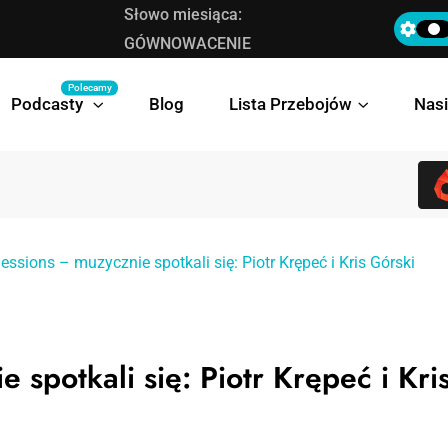
Słowo miesiąca:
Lista Przebojów TOP 30 Wasza Muza 258
GÓWNOWACENIE
Polecamy
Podcasty
Blog
Lista Przebojów
Nasi
ssions – muzycznie spotkali się: Piotr Krępeć i Kris Górski
spotkali się: Piotr Krępeć i Kri