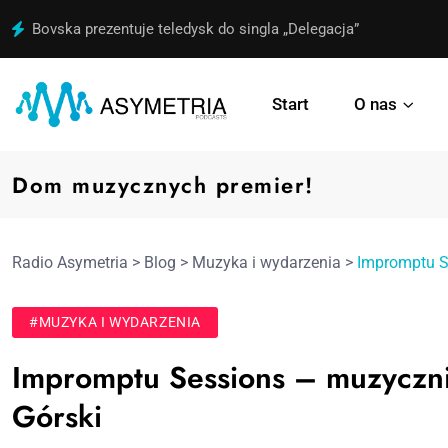
Bovska prezentuje teledysk do singla „Delegacja”
Start
O nas
Dom muzycznych premier!
Radio Asymetria
>
Blog
>
Muzyka i wydarzenia
>
Impromptu Se
#MUZYKA I WYDARZENIA
Impromptu Sessions – muzycznie 
Górski