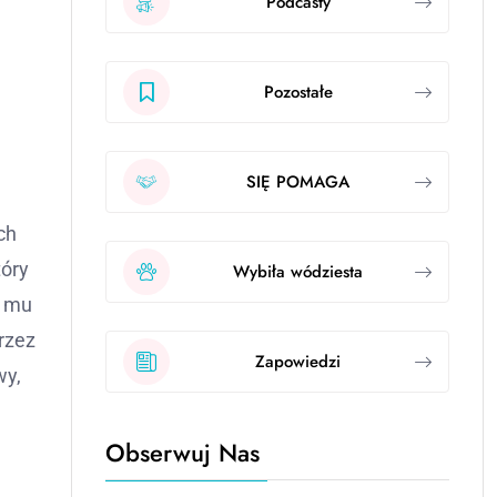
Podcasty
Pozostałe
SIĘ POMAGA
ch
tóry
Wybiła wódziesta
j mu
rzez
Zapowiedzi
wy,
Obserwuj Nas