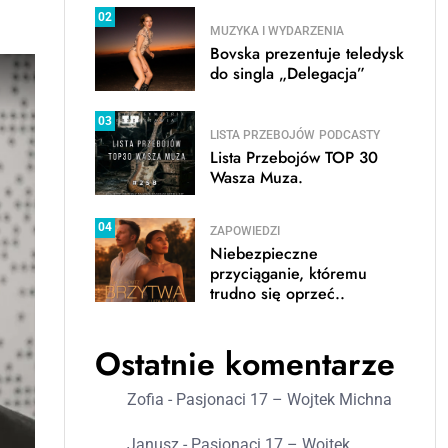
02
MUZYKA I WYDARZENIA
Bovska prezentuje teledysk
do singla „Delegacja”
03
LISTA PRZEBOJÓW
PODCASTY
Lista Przebojów TOP 30
Wasza Muza.
04
ZAPOWIEDZI
Niebezpieczne
przyciąganie, któremu
trudno się oprzeć..
Ostatnie komentarze
Zofia
-
Pasjonaci 17 – Wojtek Michna
Janusz
-
Pasjonaci 17 – Wojtek