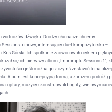
 wirtuozów dźwięku. Drodzy słuchacze chcemy
Sessions. o nowy, interesujący duet kompozytorsko –
ć i Kris Górski. Ich spotkanie zaowocowało cyklem piękny
kazał się ich pierwszy album „Impromptu Sessions 1″, k
ywistości i jeśli można go z czymś zestawić to najbliże
la. Album jest koncepcyjną formą, a zarazem podróżą p
na i gitary, muzycy skonstruowali bogaty, wielowymiaro
jach.