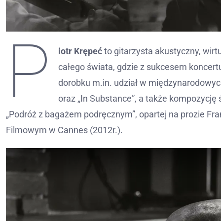
P
iotr Krępeć
to gitarzysta akustyczny, wirt
całego świata, gdzie z sukcesem koncertu
dorobku m.in. udział w międzynarodowyc
oraz „In Substance”, a także kompozycję 
„Podróż z bagażem podręcznym”, opartej na prozie Fra
Filmowym w Cannes (2012r.).