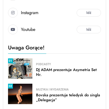
Instagram
Idź
Youtube
Idź
Uwaga Gorące!
01
PODCASTY
DJ ADAM prezentuje Asymetria Set
Nr.
02
MUZYKA I WYDARZENIA
Bovska prezentuje teledysk do singla
„Delegacja”