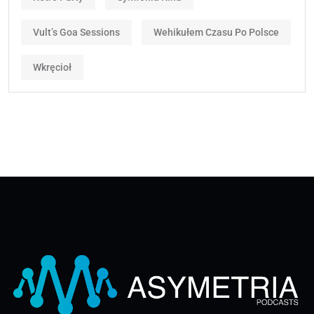
Vult’s Goa Sessions
Wehikułem Czasu Po Polsce
Wkręcioł