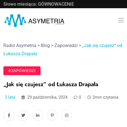
Słowo miesiąca: GÓWNOWACENIE
Radio Asymetria
>
Blog
>
Zapowiedzi
>
„Jak się czujesz” od
Łukasza Drapała
#ZAPOWIEDZI
„Jak się czujesz” od Łukasza Drapała
2 lata
29 października, 2024
0
2min czytania