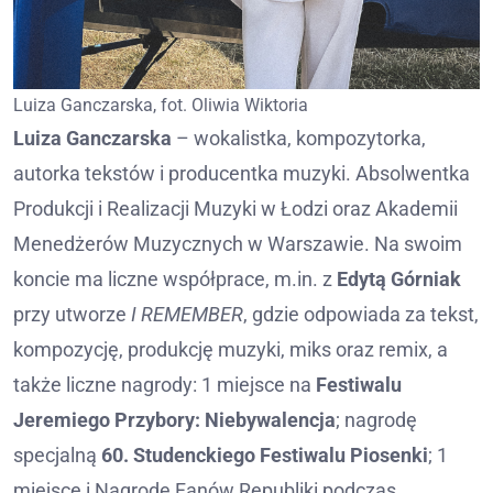
Luiza Ganczarska, fot. Oliwia Wiktoria
Luiza Ganczarska
– wokalistka, kompozytorka,
autorka tekstów i producentka muzyki. Absolwentka
Produkcji i Realizacji Muzyki w Łodzi oraz Akademii
Menedżerów Muzycznych w Warszawie. Na swoim
koncie ma liczne współprace, m.in. z
Edytą Górniak
przy utworze
I REMEMBER
, gdzie odpowiada za tekst,
kompozycję, produkcję muzyki, miks oraz remix, a
także liczne nagrody: 1 miejsce na
Festiwalu
Jeremiego Przybory: Niebywalencja
; nagrodę
specjalną
60. Studenckiego Festiwalu Piosenki
; 1
miejsce i Nagrodę Fanów Republiki podczas