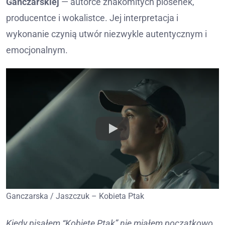
Ganczarskiej
— autorce znakomitych piosenek,
producentce i wokalistce. Jej interpretacja i
wykonanie czynią utwór niezwykle autentycznym i
emocjonalnym.
Ganczarska / Jaszczuk – Kobieta Ptak
Kiedy pisałem “Kobietę Ptak” nie miałem początkowo