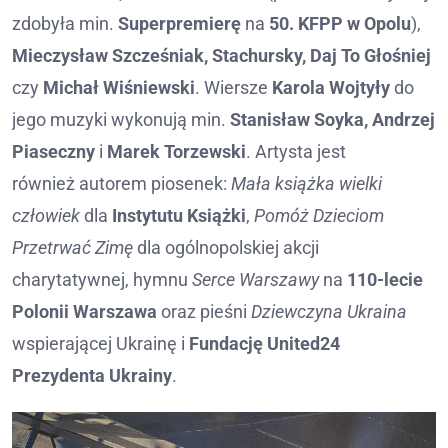
zdobyła min.
Superpremierę
na
50. KFPP w Opolu
),
Mieczysław Szcześniak, Stachursky, Daj To Głośniej
czy
Michał Wiśniewski
. Wiersze
Karola Wojtyły
do
jego muzyki wykonują min.
Stanisław Soyka, Andrzej
Piaseczny
i
Marek Torzewski
. Artysta jest
również autorem piosenek:
Mała książka wielki
człowiek
dla
Instytutu Książki
,
Pomóż Dzieciom
Przetrwać Zimę
dla ogólnopolskiej akcji
charytatywnej, hymnu
Serce Warszawy
na
110-lecie
Polonii Warszawa
oraz pieśni
Dziewczyna Ukraina
wspierającej Ukrainę i
Fundację United24
Prezydenta Ukrainy
.