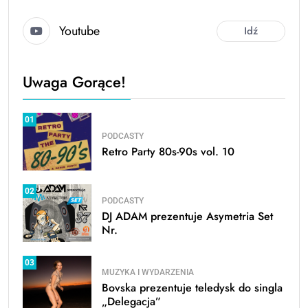
Youtube
Idź
Uwaga Gorące!
01
PODCASTY
Retro Party 80s-90s vol. 10
02
PODCASTY
DJ ADAM prezentuje Asymetria Set
Nr.
03
MUZYKA I WYDARZENIA
Bovska prezentuje teledysk do singla
„Delegacja”