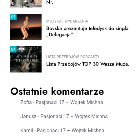
Nr.
03
MUZYKA I WYDARZENIA
Bovska prezentuje teledysk do singla
„Delegacja”
04
LISTA PRZEBOJÓW
PODCASTY
Lista Przebojów TOP 30 Wasza Muza.
Ostatnie komentarze
Zofia
-
Pasjonaci 17 – Wojtek Michna
Janusz
-
Pasjonaci 17 – Wojtek Michna
Kamil
-
Pasjonaci 17 – Wojtek Michna