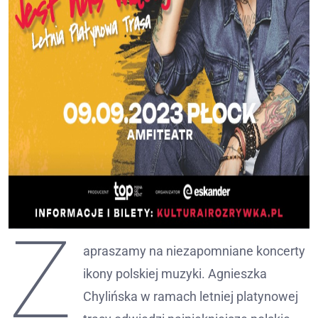
Z
apraszamy na niezapomniane koncerty
ikony polskiej muzyki. Agnieszka
Chylińska w ramach letniej platynowej