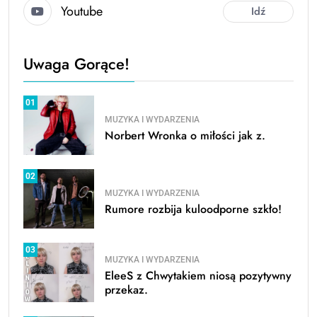
Youtube
Idź
Uwaga Gorące!
01
MUZYKA I WYDARZENIA
Norbert Wronka o miłości jak z.
02
MUZYKA I WYDARZENIA
Rumore rozbija kuloodporne szkło!
03
MUZYKA I WYDARZENIA
EleeS z Chwytakiem niosą pozytywny
przekaz.