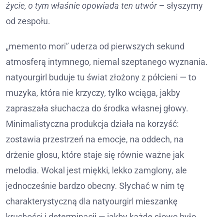
życie, o tym właśnie opowiada ten utwór
– słyszymy
od zespołu.
„memento mori” uderza od pierwszych sekund
atmosferą intymnego, niemal szeptanego wyznania.
natyourgirl buduje tu świat złożony z półcieni — to
muzyka, która nie krzyczy, tylko wciąga, jakby
zapraszała słuchacza do środka własnej głowy.
Minimalistyczna produkcja działa na korzyść:
zostawia przestrzeń na emocje, na oddech, na
drżenie głosu, które staje się równie ważne jak
melodia. Wokal jest miękki, lekko zamglony, ale
jednocześnie bardzo obecny. Słychać w nim tę
charakterystyczną dla natyourgirl mieszankę
kruchości i determinacji — jakby każde słowo było