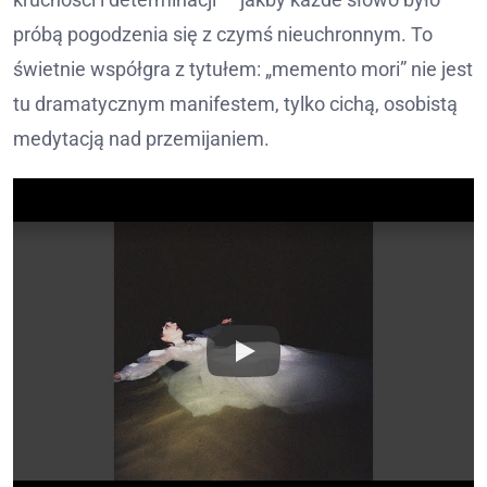
próbą pogodzenia się z czymś nieuchronnym. To
świetnie współgra z tytułem: „memento mori” nie jest
tu dramatycznym manifestem, tylko cichą, osobistą
medytacją nad przemijaniem.