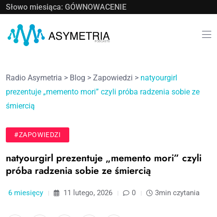
Słowo miesiąca: GÓWNOWACENIE
Radio Asymetria
>
Blog
>
Zapowiedzi
>
natyourgirl
prezentuje „memento mori” czyli próba radzenia sobie ze
śmiercią
#ZAPOWIEDZI
natyourgirl prezentuje „memento mori” czyli
próba radzenia sobie ze śmiercią
6 miesięcy
11 lutego, 2026
0
3min czytania