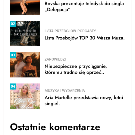
Bovska prezentuje teledysk do singla
„Delegacja”
02
LISTA PRZEBOJÓW
PODCASTY
Lista Przebojów TOP 30 Wasza Muza.
03
ZAPOWIEDZI
Niebezpieczne przyciąganie,
któremu trudno się oprzeć..
04
MUZYKA I WYDARZENIA
Aria Martelle przedstawia nowy, letni
singiel.
Ostatnie komentarze