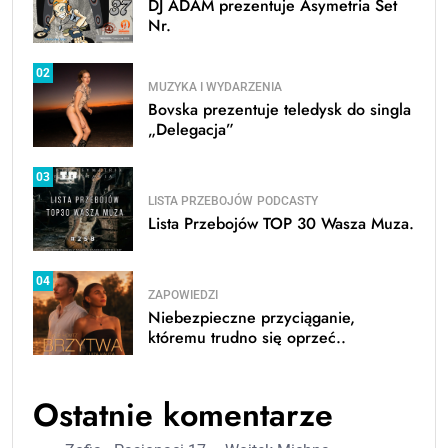
DJ ADAM prezentuje Asymetria Set
Nr.
02
MUZYKA I WYDARZENIA
Bovska prezentuje teledysk do singla
„Delegacja”
03
LISTA PRZEBOJÓW
PODCASTY
Lista Przebojów TOP 30 Wasza Muza.
04
ZAPOWIEDZI
Niebezpieczne przyciąganie,
któremu trudno się oprzeć..
Ostatnie komentarze