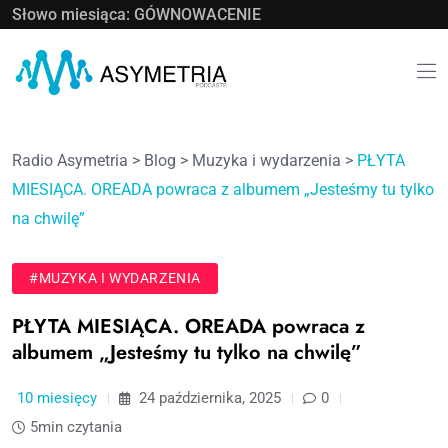
Słowo miesiąca: GÓWNOWACENIE
Radio Asymetria
>
Blog
>
Muzyka i wydarzenia
>
PŁYTA
MIESIĄCA. OREADA powraca z albumem „Jesteśmy tu tylko
na chwilę”
#MUZYKA I WYDARZENIA
PŁYTA MIESIĄCA. OREADA powraca z
albumem „Jesteśmy tu tylko na chwilę”
10 miesięcy
24 października, 2025
0
5min czytania