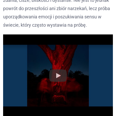
zdania, cisze, bliskości i dystanse. Nie jest to jednak
powrót do przeszłości ani zbiór narzekań, lecz próba
uporządkowania emocji i poszukiwania sensu w
świecie, który często wystawia na próbę.