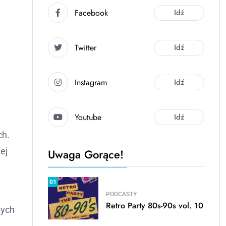
Facebook
Idź
Twitter
Idź
Instagram
Idź
Youtube
Idź
ch.
ej
Uwaga Gorące!
01
PODCASTY
Retro Party 80s-90s vol. 10
nych