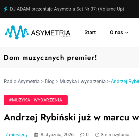
DJ ADAM prezentuje Asymetria Set Nr 37: (Volume Up)
Start
O nas
Dom muzycznych premier!
Radio Asymetria
>
Blog
>
Muzyka i wydarzenia
>
Andrzej Rybi
#MUZYKA I WYDARZENIA
Andrzej Rybiński już w marcu w
7 miesięcy
8 stycznia, 2026
0
3min czytania