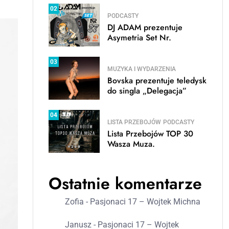
02
PODCASTY
DJ ADAM prezentuje
Asymetria Set Nr.
03
MUZYKA I WYDARZENIA
Bovska prezentuje teledysk
do singla „Delegacja”
04
LISTA PRZEBOJÓW
PODCASTY
Lista Przebojów TOP 30
Wasza Muza.
Ostatnie komentarze
Zofia
-
Pasjonaci 17 – Wojtek Michna
Janusz
-
Pasjonaci 17 – Wojtek