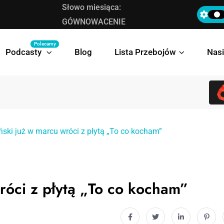
Słowo miesiąca:
Bovska prezentuje teledysk do singla „Deleg
GÓWNOWACENIE
Polecamy
Podcasty
Blog
Lista Przebojów
Nasi
ński już w marcu wróci z płytą „To co kocham”
róci z płytą „To co kocham”