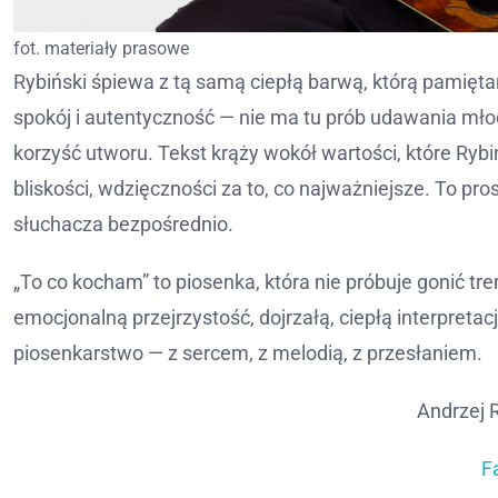
fot. materiały prasowe
Rybiński śpiewa z tą samą ciepłą barwą, którą pamiętamy
spokój i autentyczność — nie ma tu prób udawania młodoś
korzyść utworu. Tekst krąży wokół wartości, które Rybiń
bliskości, wdzięczności za to, co najważniejsze. To pros
słuchacza bezpośrednio.
„To co kocham” to piosenka, która nie próbuje gonić tr
emocjonalną przejrzystość, dojrzałą, ciepłą interpretacj
piosenkarstwo — z sercem, z melodią, z przesłaniem.
Andrzej R
F