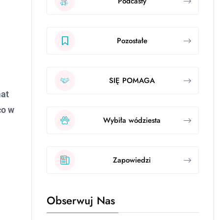
Podcasty
Pozostałe
SIĘ POMAGA
mat
co w
Wybiła wódziesta
Zapowiedzi
Obserwuj Nas