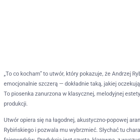
„To co kocham” to utwór, który pokazuje, że Andrzej Ry
emocjonalnie szczerą — dokładnie taką, jakiej oczeku
To piosenka zanurzona w klasycznej, melodyjnej estet
produkcji.
Utwór opiera się na łagodnej, akustyczno-popowej aran
Rybińskiego i pozwala mu wybrzmieć. Słychać tu charak
fajerwerków. Produkcja jest czysta, klarowna, z wycz