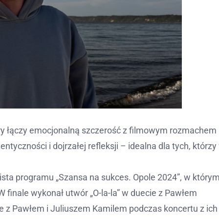
́ry łączy emocjonalną szczerość z filmowym rozmachem
yczności i dojrzałej refleksji – idealna dla tych, którzy
nalista programu „Szansa na sukces. Opole 2024”, w który
W finale wykonał utwór „O-la-la” w duecie z Pawłem
scenie z Pawłem i Juliuszem Kamilem podczas koncertu z ich