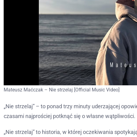
Mateusz Maćczak – Nie strzelaj [Official Music Video]
„Nie strzelaj” – to ponad trzy minuty uderzającej opowi
czasami najprościej potknąć się o własne wątpliwości.
„Nie strzelaj” to historia, w której oczekiwania spotykaj