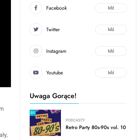
Facebook
Idź
Twitter
Idź
Instagram
Idź
Youtube
Idź
Uwaga Gorące!
ym
01
PODCASTY
Retro Party 80s-90s vol. 10
ały,