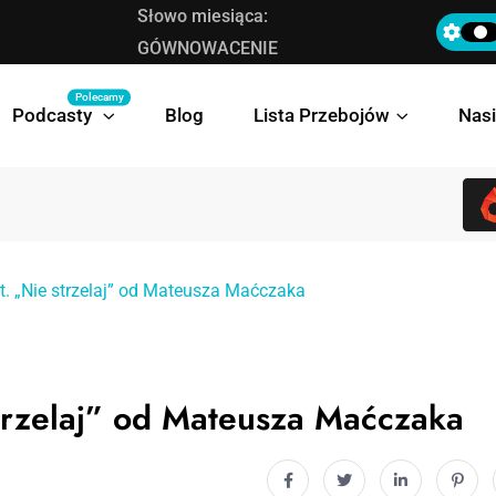
Słowo miesiąca:
Bovska prezentuje teledysk do singla „Deleg
GÓWNOWACENIE
Polecamy
Podcasty
Blog
Lista Przebojów
Nasi
pt. „Nie strzelaj” od Mateusza Maćczaka
strzelaj” od Mateusza Maćczaka