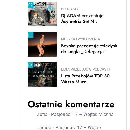
02
PODCASTY
DJ ADAM prezentuje
Asymetria Set Nr.
03
MUZYKA I WYDARZENIA
Bovska prezentuje teledysk
do singla „Delegacja”
04
LISTA PRZEBOJÓW
PODCASTY
Lista Przebojów TOP 30
Wasza Muza.
Ostatnie komentarze
Zofia
-
Pasjonaci 17 – Wojtek Michna
Janusz
-
Pasjonaci 17 – Wojtek