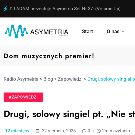
DJ ADAM prezentuje Asymetria Set Nr 37: (Volume Up)
Start
O nas
Dom muzycznych premier!
Radio Asymetria
>
Blog
>
Zapowiedzi
>
Drugi, solowy singiel 
#ZAPOWIEDZI
Drugi, solowy singiel pt. „Nie 
12 miesięcy
22 sierpnia, 2025
0
2min czytania