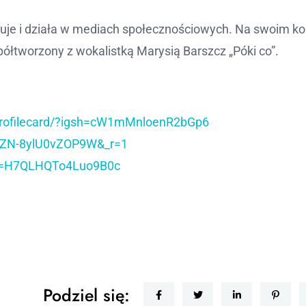
rtuje i działa w mediach społecznościowych. Na swoim ko
półtworzony z wokalistką Marysią Barszcz „Póki co”.
rofilecard/?igsh=cW1mMnloenR2bGp6
t=ZN-8ylU0vZOP9W&_r=1
si=H7QLHQTo4Luo9B0c
Podziel się: