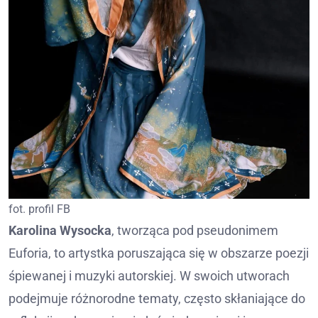
fot. profil FB
Karolina Wysocka
, tworząca pod pseudonimem
Euforia, to artystka poruszająca się w obszarze poezji
śpiewanej i muzyki autorskiej. W swoich utworach
podejmuje różnorodne tematy, często skłaniające do