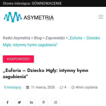
Słowo miesiąca: GÓWNOWACENIE
Radio Asymetria
>
Blog
>
Zapowiedzi
>
„Euforia – Dziecko
Mgły: intymny hymn zagubienia”
#ZAPOWIEDZI
„Euforia – Dziecko Mgły: intymny hymn
zagubienia”
5 miesięcy
11 marca, 2026
4
4min czytania