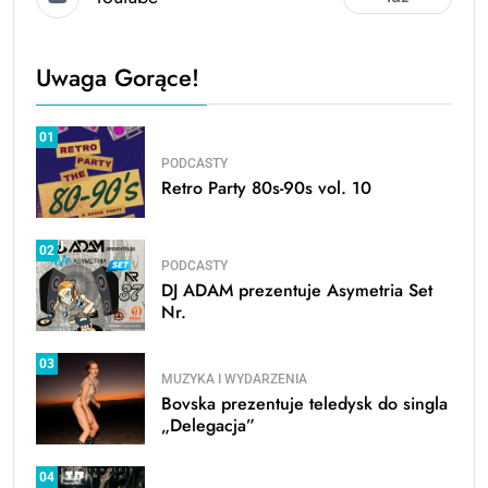
Uwaga Gorące!
01
PODCASTY
Retro Party 80s-90s vol. 10
02
PODCASTY
DJ ADAM prezentuje Asymetria Set
Nr.
03
MUZYKA I WYDARZENIA
Bovska prezentuje teledysk do singla
„Delegacja”
04