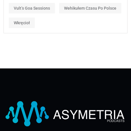
Vult’s Goa Sessions
Wehikułem Czasu Po Polsce
Wkręcioł