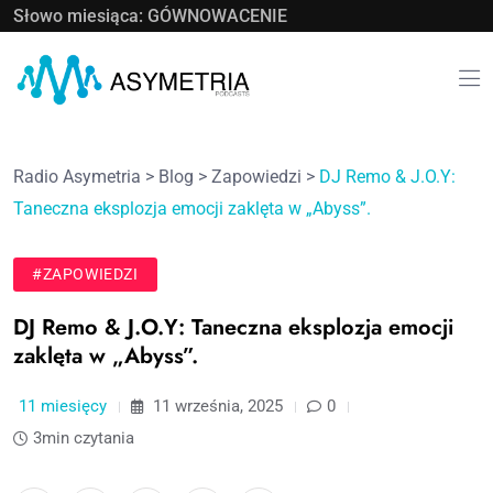
Słowo miesiąca: GÓWNOWACENIE
Radio Asymetria
>
Blog
>
Zapowiedzi
>
DJ Remo & J.O.Y:
Taneczna eksplozja emocji zaklęta w „Abyss”.
#ZAPOWIEDZI
DJ Remo & J.O.Y: Taneczna eksplozja emocji
zaklęta w „Abyss”.
11 miesięcy
11 września, 2025
0
3min czytania