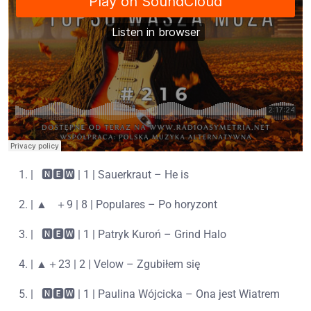
|⠀🅽🅴🆆 | 1 | Sauerkraut – He is
| ▲⠀＋9 | 8 | Populares – Po horyzont
|⠀🅽🅴🆆 | 1 | Patryk Kuroń – Grind Halo
| ▲＋23 | 2 | Velow – Zgubiłem się
|⠀🅽🅴🆆 | 1 | Paulina Wójcicka – Ona jest Wiatrem