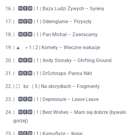
|⠀🅽🅴🆆 | 1 | Baza Ludzi Żywych – Syreny
|⠀🅽🅴🆆 | 1 | Odemglanie – Przyszły
|⠀🅽🅴🆆 | 1 | Pan Michał – Zawracamy
| ▲⠀＋1 | 2 | Komety – Wieczne wakacje
|⠀🅽🅴🆆 | 1 | Andy Stonsky – Ghifting Ground
|⠀🅽🅴🆆 | 1 | DrSchnaps -Panna Nikt
| ☐⠀bz⠀| 5 | Na skrzydłach – Fragmenty
|⠀🅽🅴🆆 | 1 | Depressure – Leave Leave
|⠀🅽🅴🆆 | 1 | Best Wishes – Mam się dobrze (bywało
gorzej)
|⠀🅽🅴🆆 | 1 | Kamuflaże – Ikigai