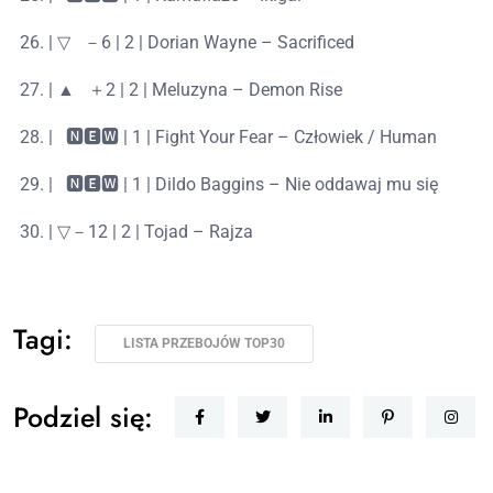
| ▽⠀－6 | 2 | Dorian Wayne – Sacrificed
| ▲⠀＋2 | 2 | Meluzyna – Demon Rise
|⠀🅽🅴🆆 | 1 | Fight Your Fear – Człowiek / Human
|⠀🅽🅴🆆 | 1 | Dildo Baggins – Nie oddawaj mu się
| ▽－12 | 2 | Tojad – Rajza
Tagi:
LISTA PRZEBOJÓW TOP30
Podziel się: