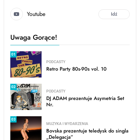
Youtube
Idź
Uwaga Gorące!
01
PODCASTY
Retro Party 80s-90s vol. 10
02
PODCASTY
DJ ADAM prezentuje Asymetria Set
Nr.
03
MUZYKA I WYDARZENIA
Bovska prezentuje teledysk do singla
„Delegacja”