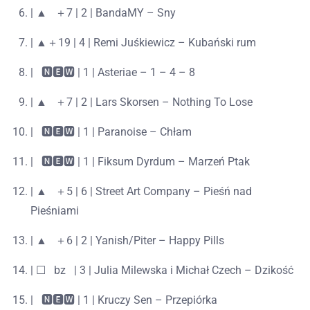
| ▲⠀＋7 | 2 | BandaMY – Sny
| ▲＋19 | 4 | Remi Juśkiewicz – Kubański rum
|⠀🅽🅴🆆 | 1 | Asteriae – 1 – 4 – 8
| ▲⠀＋7 | 2 | Lars Skorsen – Nothing To Lose
|⠀🅽🅴🆆 | 1 | Paranoise – Chłam
|⠀🅽🅴🆆 | 1 | Fiksum Dyrdum – Marzeń Ptak
| ▲⠀＋5 | 6 | Street Art Company – Pieśń nad
Pieśniami
| ▲⠀＋6 | 2 | Yanish/Piter – Happy Pills
| ☐⠀bz⠀| 3 | Julia Milewska i Michał Czech – Dzikość
|⠀🅽🅴🆆 | 1 | Kruczy Sen – Przepiórka