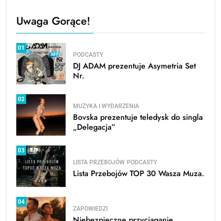
Uwaga Gorące!
01
PODCASTY
DJ ADAM prezentuje Asymetria Set
Nr.
02
MUZYKA I WYDARZENIA
Bovska prezentuje teledysk do singla
„Delegacja”
03
LISTA PRZEBOJÓW
PODCASTY
Lista Przebojów TOP 30 Wasza Muza.
04
ZAPOWIEDZI
Niebezpieczne przyciąganie,