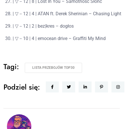
| ▽－12 | 8 | Lost In You – Samotność Słońc
| ▽－12 | 4 | ATAN ft. Derek Sherinian – Chasing Light
| ▽－12 | 2 | bez|kres – dogłos
| ▽－10 | 4 | emocean drive – Graffiti My Mind
Tagi:
LISTA PRZEBOJÓW TOP30
Podziel się: