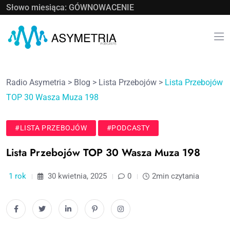
Słowo miesiąca: GÓWNOWACENIE
Radio Asymetria
>
Blog
>
Lista Przebojów
>
Lista Przebojów
TOP 30 Wasza Muza 198
#LISTA PRZEBOJÓW
#PODCASTY
Lista Przebojów TOP 30 Wasza Muza 198
1 rok
30 kwietnia, 2025
0
2min czytania