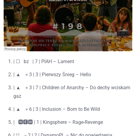
| ☐⠀bz⠀| 7 | PIAH – Lament
| ▲⠀＋3 | 3 | Pierwszy Śnieg – Hello
| ▲⠀＋3 | 7 | Children of Anarchy – Do dechy wciskam
gaz
| ▲⠀＋6 | 3 | Inclusion – Born to Be Wild
|⠀🅽🅴🆆 | 1 | Kingsphere – Rage-Revenge
| ▽⠀－2 | 2 | DynamoPL – Nic do powiedzenia