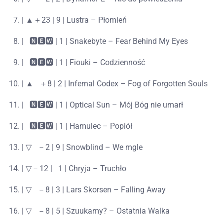
| ▲＋23 | 9 | Lustra – Płomień
|⠀🅽🅴🆆 | 1 | Snakebyte – Fear Behind My Eyes
|⠀🅽🅴🆆 | 1 | Fiouki – Codzienność
| ▲⠀＋8 | 2 | Infernal Codex – Fog of Forgotten Souls
|⠀🅽🅴🆆 | 1 | Optical Sun – Mój Bóg nie umarł
|⠀🅽🅴🆆 | 1 | Hamulec – Popiół
| ▽⠀－2 | 9 | Snowblind – We mgle
| ▽－12 |⠀1 | Chryja – Truchło
| ▽⠀－8 | 3 | Lars Skorsen – Falling Away
| ▽⠀－8 | 5 | Szuukamy? – Ostatnia Walka