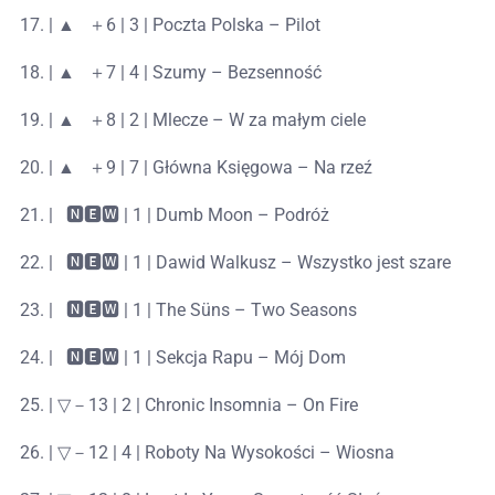
| ▲⠀＋6 | 3 | Poczta Polska – Pilot
| ▲⠀＋7 | 4 | Szumy – Bezsenność
| ▲⠀＋8 | 2 | Mlecze – W za małym ciele
| ▲⠀＋9 | 7 | Główna Księgowa – Na rzeź
|⠀🅽🅴🆆 | 1 | Dumb Moon – Podróż
|⠀🅽🅴🆆 | 1 | Dawid Walkusz – Wszystko jest szare
|⠀🅽🅴🆆 | 1 | The Süns – Two Seasons
|⠀🅽🅴🆆 | 1 | Sekcja Rapu – Mój Dom
| ▽－13 | 2 | Chronic Insomnia – On Fire
| ▽－12 | 4 | Roboty Na Wysokości – Wiosna