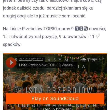
jestem pewny czy tak chilloutowo majówkowo, czy
jednak daliście czadu. bardziej skłaniam się ku
drugiej opcji ale to już musicie sami ocenić.
Na Liście Przebojów TOP30 mamy 9 🅽🅴🆆 nowości,
1 ☐ utwór utrzymał pozycję, 9 ▲ awansów i 11 ▽
spadków.