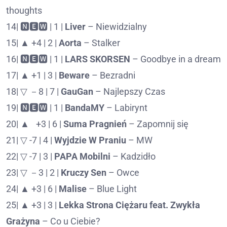
thoughts
14| 🅽🅴🆆 | 1 |
Liver
– Niewidzialny
15| ▲ +4 | 2 |
Aorta
– Stalker
16| 🅽🅴🆆 | 1 |
LARS SKORSEN
– Goodbye in a dream
17| ▲ +1 | 3 |
Beware
– Bezradni
18| ▽ －8 | 7 |
GauGan
– Najlepszy Czas
19| 🅽🅴🆆 | 1 |
BandaMY
– Labirynt
20| ▲⠀+3 | 6 |
Suma Pragnień
– Zapomnij się
21| ▽ -7 | 4 |
Wyjdzie W Praniu
– MW
22| ▽ -7 | 3 |
PAPA Mobilni
– Kadzidło
23| ▽ －3 | 2 |
Kruczy Sen
– Owce
24| ▲ +3 | 6 |
Malise
– Blue Light
25| ▲ +3 | 3 |
Lekka Strona Ciężaru feat. Zwykła
Grażyna
– Co u Ciebie?