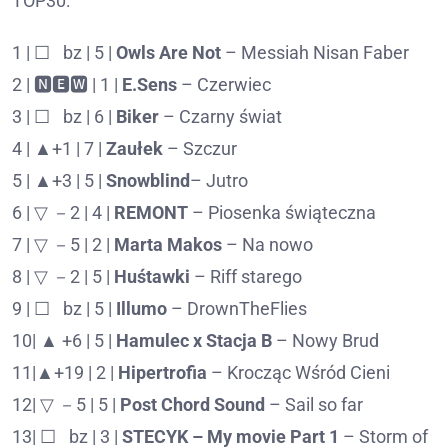
TOP30:
1 | ☐⠀bz | 5 |
Owls Are Not
– Messiah Nisan Faber
2 | 🅽🅴🆆 | 1 |
E.Sens
– Czerwiec
3 | ☐⠀bz | 6 |
Biker
– Czarny świat
4 | ▲+1 | 7 |
Zaułek
– Szczur
5 | ▲+3 | 5 |
Snowblind
– Jutro
6 | ▽ －2 | 4 |
REMONT
– Piosenka świąteczna
7 | ▽ －5 | 2 |
Marta Makos
– Na nowo
8 | ▽ －2 | 5 |
Huśtawki
– Riff starego
9 | ☐⠀bz | 5 |
Illumo
– DrownTheFlies
10| ▲ +6 | 5 |
Hamulec x Stacja B
– Nowy Brud
11|▲+19 | 2 |
Hipertrofia
– Krocząc Wśród Cieni
12| ▽ －5 | 5 |
Post Chord Sound
– Sail so far
13| ☐⠀bz | 3 |
STECYK – My movie Part 1
– Storm of