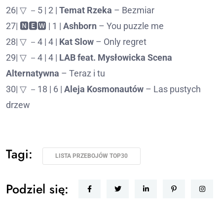
26| ▽ －5 | 2 |
Temat Rzeka
– Bezmiar
27| 🅽🅴🆆 | 1 |
Ashborn
– You puzzle me
28| ▽ －4 | 4 |
Kat Slow
– Only regret
29| ▽ －4 | 4 |
LAB feat. Mysłowicka Scena
Alternatywna
– Teraz i tu
30| ▽ －18 | 6 |
Aleja Kosmonautów
– Las pustych
drzew
Tagi:
LISTA PRZEBOJÓW TOP30
Podziel się: