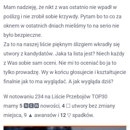
Mam nadzieję, że nikt z was ostatnio nie wpadł w
poślizg i nie zrobił sobie krzywdy. Pytam bo to co za
oknem w ostatnich dniach mieliśmy to na serio nie
było bezpieczne.
Za to na naszej liście pięknym ślizgiem wkradły się
utwory z kandydatów. Jaka ta lista jest? Niech każdy
z Was sobie sam oceni. Nie mi to oceniać bo ja to
tylko prowadzę. Wy w końcu głosujecie i kształtujecie
finalnie jak to ma wyglądać. A jak wygląda dziś?
W notowaniu 234 na Liście Przebojów TOP30
mamy
5
🅽🅴🆆 nowości,
4
☐ utwory bez zmiany
miejsca, 9 ▲ awansów i
12
▽ spadków.