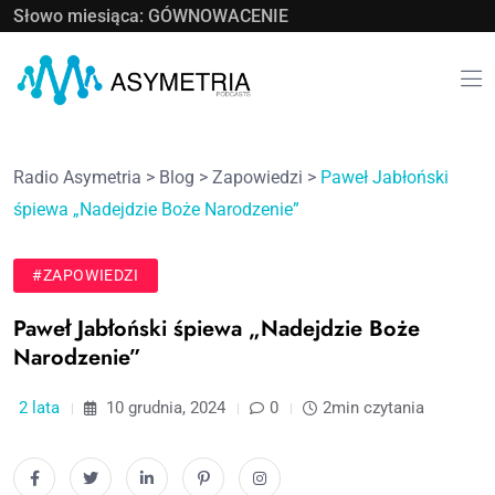
Słowo miesiąca: GÓWNOWACENIE
Radio Asymetria
>
Blog
>
Zapowiedzi
>
Paweł Jabłoński
śpiewa „Nadejdzie Boże Narodzenie”
#ZAPOWIEDZI
Paweł Jabłoński śpiewa „Nadejdzie Boże
Narodzenie”
2 lata
10 grudnia, 2024
0
2min czytania