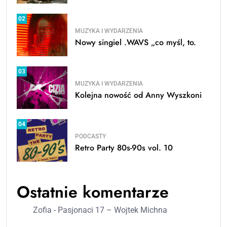
02
MUZYKA I WYDARZENIA
Nowy singiel .WAVS „co myśl, to.
03
MUZYKA I WYDARZENIA
Kolejna nowość od Anny Wyszkoni
04
PODCASTY
Retro Party 80s-90s vol. 10
Ostatnie komentarze
Zofia
-
Pasjonaci 17 – Wojtek Michna