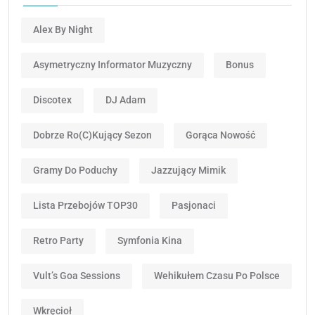
Alex By Night
Asymetryczny Informator Muzyczny
Bonus
Discotex
DJ Adam
Dobrze Ro(c)kujący Sezon
Gorąca Nowość
Gramy Do Poduchy
Jazzujący Mimik
Lista Przebojów TOP30
Pasjonaci
Retro Party
Symfonia Kina
Vult’s Goa Sessions
Wehikułem Czasu Po Polsce
Wkręcioł