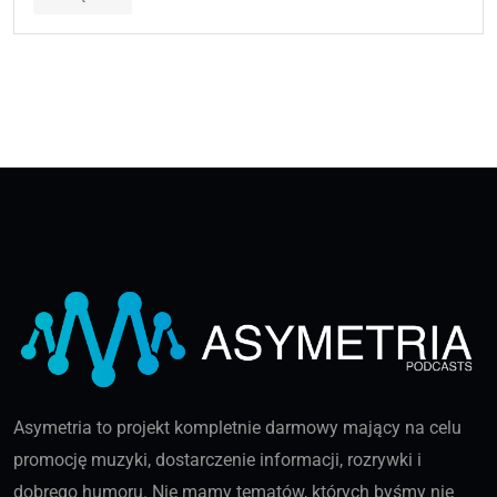
Asymetria to projekt kompletnie darmowy mający na celu
promocję muzyki, dostarczenie informacji, rozrywki i
dobrego humoru. Nie mamy tematów, których byśmy nie