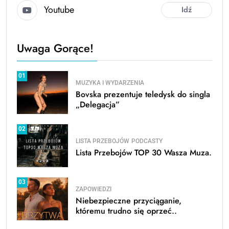
Youtube
Idź
Uwaga Gorące!
01
MUZYKA I WYDARZENIA
Bovska prezentuje teledysk do singla
„Delegacja”
02
LISTA PRZEBOJÓW
PODCASTY
Lista Przebojów TOP 30 Wasza Muza.
03
ZAPOWIEDZI
Niebezpieczne przyciąganie,
któremu trudno się oprzeć..