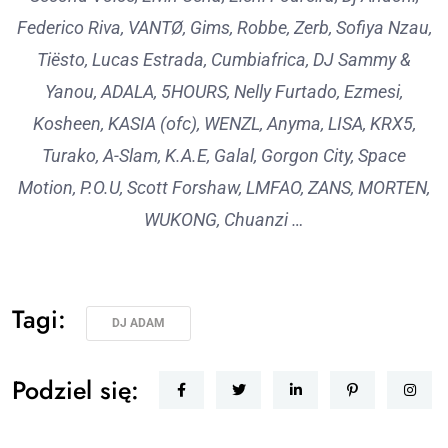
Federico Riva, VANTØ, Gims, Robbe, Zerb, Sofiya Nzau,
Tiësto, Lucas Estrada, Cumbiafrica, DJ Sammy &
Yanou, ADALA, 5HOURS, Nelly Furtado, Ezmesi,
Kosheen, KASIA (ofc), WENZL, Anyma, LISA, KRX5,
Turako, A-Slam, K.A.E, Galal, Gorgon City, Space
Motion, P.O.U, Scott Forshaw, LMFAO, ZANS, MORTEN,
WUKONG, Chuanzi …
Tagi:
DJ ADAM
Podziel się: