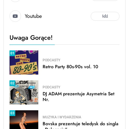
Youtube
Idź
Uwaga Gorące!
01
PODCASTY
Retro Party 80s-90s vol. 10
02
PODCASTY
DJ ADAM prezentuje Asymetria Set
Nr.
03
MUZYKA I WYDARZENIA
Bovska prezentuje teledysk do singla