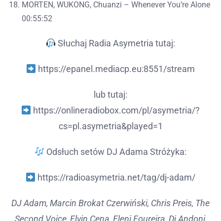
MORTEN, WUKONG, Chuanzi – Whenever You’re Alone
00:55:52
Słuchaj Radia Asymetria tutaj:
https://epanel.mediacp.eu:8551/stream
lub tutaj:
https://onlineradiobox.com/pl/asymetria/?
cs=pl.asymetria&played=1
Odsłuch setów DJ Adama Stróżyka:
https://radioasymetria.net/tag/dj-adam/
DJ Adam, Marcin Brokat Czerwiński, Chris Preis, The
Second Voice, Elvin Cena, Eleni Foureira, Dj Andoni,