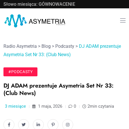
Słowo miesiąca: GÓWNOWACENIE
Radio Asymetria
>
Blog
>
Podcasty
>
DJ ADAM prezentuje
Asymetria Set Nr 33: (Club News)
#PODCASTY
DJ ADAM prezentuje Asymetria Set Nr 33:
(Club News)
3 miesiące
1 maja, 2026
0
2min czytania