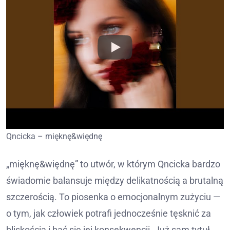
Qncicka – mięknę&więdnę
„mięknę&więdnę” to utwór, w którym Qncicka bardzo
świadomie balansuje między delikatnością a brutalną
szczerością. To piosenka o emocjonalnym zużyciu —
o tym, jak człowiek potrafi jednocześnie tęsknić za
bliskością i bać się jej konsekwencji. Już sam tytuł