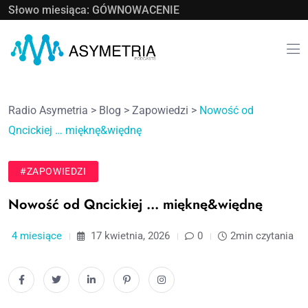
Słowo miesiąca: GÓWNOWACENIE
Radio Asymetria
>
Blog
>
Zapowiedzi
>
Nowość od
Qncickiej … mięknę&więdnę
#ZAPOWIEDZI
Nowość od Qncickiej … mięknę&więdnę
4 miesiące
17 kwietnia, 2026
0
2min czytania