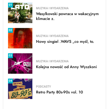
01
MUZYKA I WYDARZENIA
Wasylkowski powraca w wakacyjnym
klimacie z.
02
MUZYKA I WYDARZENIA
Nowy singiel .WAVS „co myśl, to.
03
MUZYKA I WYDARZENIA
Kolejna nowość od Anny Wyszkoni
04
PODCASTY
Retro Party 80s-90s vol. 10