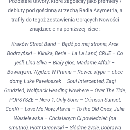
Pozostałe utwory, które zagościły jako premiery /
debiuty pod gościnną strzechą Radia Asymetria, a
trafiły do tegoż zestawienia Gorących Nowości
znajdziecie na poniższej liście :
Kraków Street Band – Bądź po mej stronie, Arek
Bodrzyński – Klinika, Berie – La La Land, CRUE – Co
jeśli, Lina Silva – Biały glos, Madame Affair –
Bowaryzm, Wyjdzie W Praniu – Rower, stypa – obce
domy, Luke Paveloszek – Soul Intercepted, Zagi –
Grudzień, Wolfpack Heading Nowhere – Over The Tide,
POPSYSZE – Nero 1, Only Sons – Crimson Sunset,
ConKi – Love Me Now, Atavia – To the Old Ones, Julia
Wasielewska – Chciałabym Ci powiedzieć (na
smutno), Piotr Cugowski – Siódme życie, Dobrawa