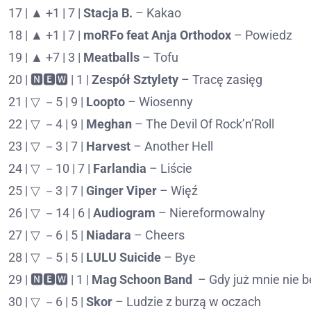
17 | ▲ +1 | 7 |
Stacja B.
– Kakao
18 | ▲ +1 | 7 |
moRFo feat Anja Orthodox
– Powiedz
19 | ▲ +7 | 3 |
Meatballs
– Tofu
20 | 🅽🅴🆆 | 1 |
Zespół Sztylety
– Tracę zasięg
21 | ▽ －5 | 9 |
Loopto
– Wiosenny
22 | ▽ －4 | 9 |
Meghan
– The Devil Of Rock’n’Roll
23 | ▽ －3 | 7 |
Harvest
– Another Hell
24 | ▽ －10 | 7 |
Farlandia
– Liście
25 | ▽ －3 | 7 |
Ginger Viper
– Więź
26 | ▽ －14 | 6 |
Audiogram
– Niereformowalny
27 | ▽ －6 | 5 |
Niadara
– Cheers
28 | ▽ －5 | 5 |
LULU Suicide
– Bye
29 | 🅽🅴🆆 | 1 |
Mag Schoon Band
– Gdy już mnie nie b
30 | ▽ －6 | 5 |
Skor
– Ludzie z burzą w oczach