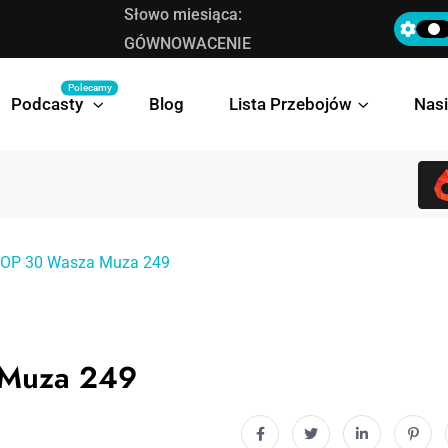
Słowo miesiąca:
Bovska prezentuje teledysk do singla „Deleg
GÓWNOWACENIE
Polecamy
Podcasty
Blog
Lista Przebojów
Nasi
 TOP 30 Wasza Muza 249
 Muza 249