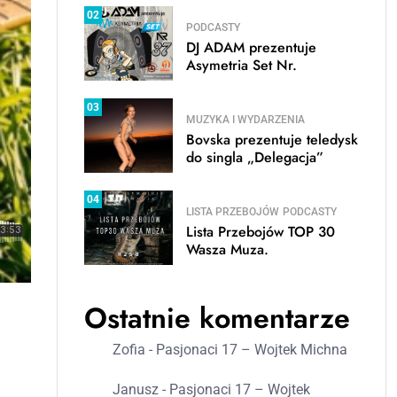
02
PODCASTY
DJ ADAM prezentuje
Asymetria Set Nr.
03
MUZYKA I WYDARZENIA
Bovska prezentuje teledysk
do singla „Delegacja”
04
LISTA PRZEBOJÓW
PODCASTY
Lista Przebojów TOP 30
Wasza Muza.
Ostatnie komentarze
Zofia
-
Pasjonaci 17 – Wojtek Michna
Janusz
-
Pasjonaci 17 – Wojtek