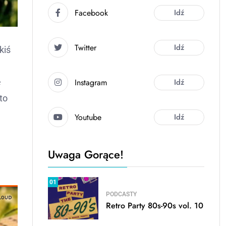
Facebook
Idź
Twitter
Idź
kiś
Instagram
Idź
e
to
Youtube
Idź
Uwaga Gorące!
01
PODCASTY
Retro Party 80s-90s vol. 10