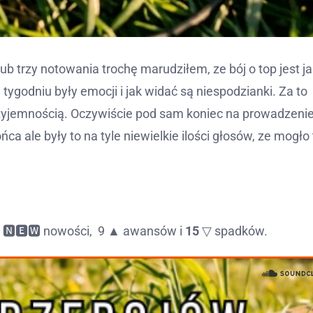
ub trzy notowania trochę marudziłem, ze bój o top jest ja
m tygodniu były emocji i jak widać są niespodzianki. Za to
zyjemnością. Oczywiście pod sam koniec na prowadzeni
ńca ale były to na tyle niewielkie ilości głosów, ze mogło 
6
🅽🅴🆆 nowości, 9 ▲ awansów i
15
▽ spadków.