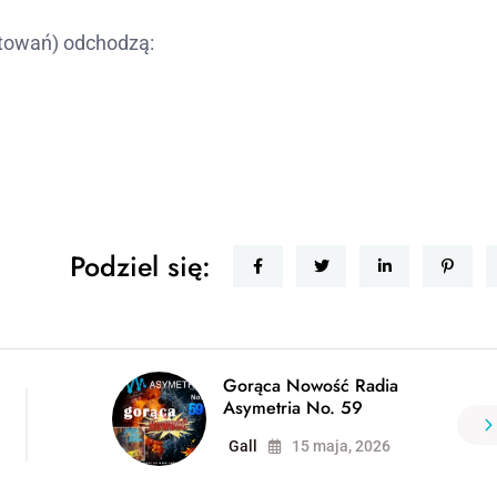
notowań) odchodzą:
Podziel się:
Gorąca Nowość Radia
Asymetria No. 59
Gall
15 maja, 2026