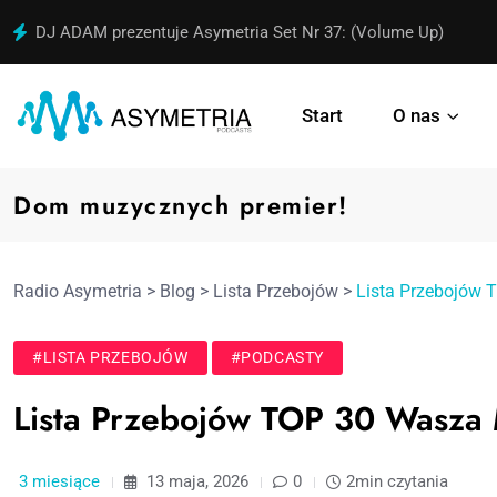
DJ ADAM prezentuje Asymetria Set Nr 37: (Volume Up)
Start
O nas
Dom muzycznych premier!
Radio Asymetria
>
Blog
>
Lista Przebojów
>
Lista Przebojów
#LISTA PRZEBOJÓW
#PODCASTY
Lista Przebojów TOP 30 Wasza
3 miesiące
13 maja, 2026
0
2min czytania