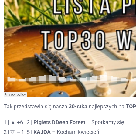
Tak przedstawia się nasza
30-stka
najlepszych na
TOP
1 | ▲ +6 | 2 |
Piglets DDeep Forest
– Spotkamy się
2 | ▽ －1| 5 |
KAJOA
– Kocham kwiecień