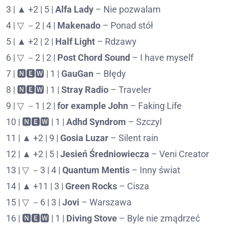
3 | ▲ +2 | 5 |
Alfa Lady
– Nie pozwalam
4 | ▽ －2 | 4 |
Makenado
– Ponad stół
5 | ▲ +2 | 2 |
Half Light
– Rdzawy
6 | ▽ －2 | 2 |
Post Chord Sound
– I have myself
7 | 🅽🅴🆆 | 1 |
GauGan
– Błędy
8 | 🅽🅴🆆 | 1 |
Stray Radio
– Traveler
9 | ▽ －1 | 2 |
for example John
– Faking Life
10 | 🅽🅴🆆 | 1 |
Adhd Syndrom
– Szczyl
11 | ▲ +2 | 9 |
Gosia Luzar
– Silent rain
12 | ▲ +2 | 5 |
Jesień Średniowiecza
– Veni Creator
13 | ▽ －3 | 4 |
Quantum Mentis
– Inny świat
14 | ▲ +11 | 3 |
Green Rocks
– Cisza
15 | ▽ －6 | 3 |
Jovi
– Warszawa
16 | 🅽🅴🆆 | 1 |
Diving Stove
– Byle nie zmądrzeć